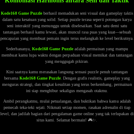
Kombinasi Harmonis antara Seni dan Taktik
Kode168 Game Puzzle
berhasil memadukan seni visual dan gameplay taktis
dalam satu kesatuan yang solid. Setiap puzzle terasa seperti potongan karya
seni interaktif yang menunggu untuk diselesaikan. Saat satu demi satu
tantangan berhasil kamu lewati, akan muncul rasa puas yang kuat—sebuah
pencapaian yang membuat pemain ingin terus melangkah ke level berikutnya.
Sederhananya,
Kode168 Game Puzzle
adalah permainan yang mampu
membuat kamu lupa waktu dengan perpaduan visual memikat dan tantangan
yang menggugah pikiran.
Kini saatnya kamu merasakan langsung sensasi puzzle penuh tantangan
bersama
Kode168 Game Puzzle
. Dengan grafis realistis, gameplay yang
menguras strategi, dan tingkat kesulitan yang terus berkembang, permainan
ini siap menghibur sekaligus mengasah otakmu.
Ambil perangkatmu, mulai petualangan, dan buktikan bahwa kamu adalah
pemecah teka-teki sejati. Nikmati setiap momen, rasakan adrenalin di tiap
level, dan jadilah bagian dari pengalaman game online yang tak terlupakan di
situs kami. Selamat bermain! 🎮✨.