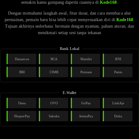
semakin kamu gampang dapetin cuannya di
Kode168
.
Dengan memahami langkah awal, fitur dasar, dan cara membaca alur
permainan, pemain baru bisa lebih cepat menyesuaikan diri di
Kode168
.
Tujuan akhirnya sederhana: bermain dengan nyaman, paham aturan, dan
menikmati setiap sesi tanpa tekanan
Bank Lokal
Danamon
BCA
Mandiri
BNI
BRI
CIMB
Permata
Panin
E-Wallet
Dana
OVO
GoPay
LinkAja
ShopeePay
Sakuku
JeniusPay
Doku