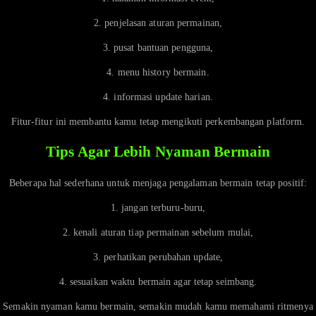
2. penjelasan aturan permainan,
3. pusat bantuan pengguna,
4. menu history bermain.
4. informasi update harian.
Fitur-fitur ini membantu kamu tetap mengikuti perkembangan platform.
Tips Agar Lebih Nyaman Bermain
Beberapa hal sederhana untuk menjaga pengalaman bermain tetap positif:
1. jangan terburu-buru,
2. kenali aturan tiap permainan sebelum mulai,
3. perhatikan perubahan update,
4. sesuaikan waktu bermain agar tetap seimbang.
Semakin nyaman kamu bermain, semakin mudah kamu memahami ritmenya