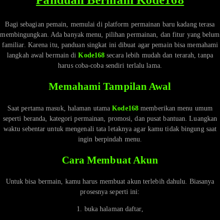
Bagi sebagian pemain, memulai di platform permainan baru kadang terasa
membingungkan. Ada banyak menu, pilihan permainan, dan fitur yang belum
familiar. Karena itu, panduan singkat ini dibuat agar pemain bisa memahami
langkah awal bermain di
Kode168
secara lebih mudah dan terarah, tanpa
harus coba-coba sendiri terlalu lama.
Memahami Tampilan Awal
Saat pertama masuk, halaman utama
Kode168
memberikan menu umum
seperti beranda, kategori permainan, promosi, dan pusat bantuan. Luangkan
waktu sebentar untuk mengenali tata letaknya agar kamu tidak bingung saat
ingin berpindah menu.
Cara Membuat Akun
Untuk bisa bermain, kamu harus membuat akun terlebih dahulu. Biasanya
prosesnya seperti ini:
1. buka halaman daftar,