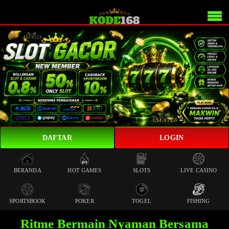
Tentang Kami
Author
Panduan Bermain
F.A.Q
DAFTAR
LOGIN
BERANDA
HOT GAMES
SLOTS
LIVE CASINO
SPORTSBOOK
POKER
TOGEL
FISHING
Ritme Bermain Nyaman Bersama